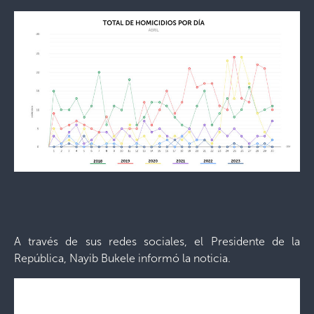
A través de sus redes sociales, el Presidente de la
República, Nayib Bukele informó la noticia.