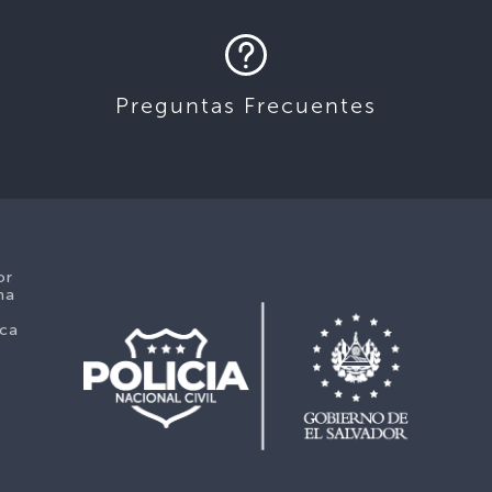
Preguntas Frecuentes
or
ma
ica